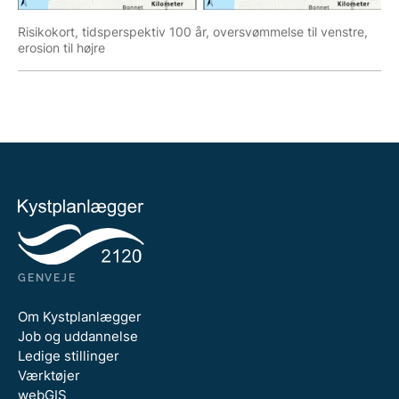
Risikokort, tidsperspektiv 100 år, oversvømmelse til venstre,
erosion til højre
GENVEJE
Om Kystplanlægger
Job og uddannelse
Ledige stillinger
Værktøjer
webGIS