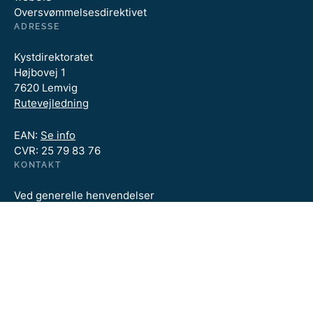
Oversvømmelsesdirektivet
ADRESSE
Kystdirektoratet
Højbovej 1
7620 Lemvig
Rutevejledning
EAN:
Se info
CVR: 25 79 83 76
KONTAKT
Ved generelle henvendelser
kan du kontakte Kystdirektoratet på:
kdi@kyst.dk
Tlf. +45 99 63 63 63
Åbningstider:
Mandag - torsdag kl. 09.00 - 14.00
Fredag kl. 09.00 - 12.00