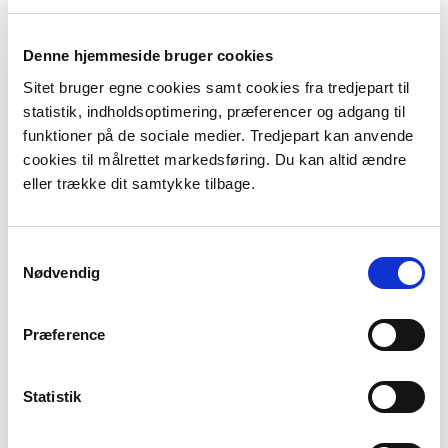
mose, overdrev, strandeng og sø. Der er desuden
fredningen Plet Enge.
Denne hjemmeside bruger cookies
Strategistrækningen er fastlagt på baggrund af det
Sitet bruger egne cookies samt cookies fra tredjepart til
risikobillede, der generelt ses på strækningen.
statistik, indholdsoptimering, præferencer og adgang til
funktioner på de sociale medier. Tredjepart kan anvende
I denne strategistrækning håndteres
cookies til målrettet markedsføring. Du kan altid ændre
oversvømmelsesrisikoen fra Limfjorden. Risikoen for
eller trække dit samtykke tilbage.
kysterosion håndteres i strategistrækning J2.07.01.
Der ses for strategistrækningen både udfordringer
Samtykkevalg
Nødvendig
med risiko i forhold til oversvømmelse og erosion.
Der er for oversvømmelse beregnet meget lav risiko
Præference
til høj risiko på langt sigt.
Der er for erosion beregnet meget lav risiko til meget
Statistik
høj risiko på langt sigt.