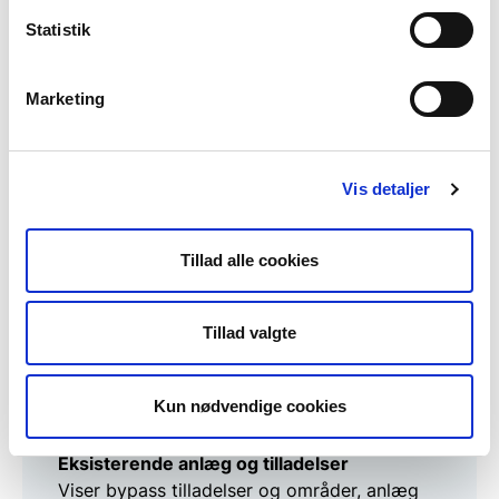
2120 for 100, 1.000 og 10.000 års hændelse.
Statistik
Enheden er i kr. pr. gridcelle.
WMS - WebGIS - Oversvømmelsesskade
Marketing
Erosionsskade
Viser erosionsskade i 2020, 2070 og 2120
for 100, 1.000 og 10.000 års hændelse.
Vis detaljer
Enheden er i kr. pr. gridcelle.
WMS - WebGIS - Erosionsskade
Tillad alle cookies
Kysttekniske forhold
Viser de kysttekniske forhold i form af
kysttyper, bølgeroser,
Tillad valgte
sedimenttransportretning, samt højdekurver
og DTM kort.
Kun nødvendige cookies
WMS - WebGIS - Kysttekniske forhold
Eksisterende anlæg og tilladelser
Viser bypass tilladelser og områder, anlæg