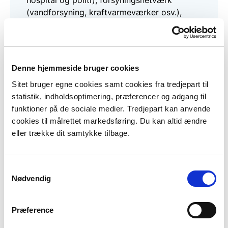
hospital og politi), forsyningsnetværk
(vandforsyning, kraftvarmeværker osv.),
potentielt forurenende virksomheder og
kirker og fredede bygninger.
WMS - WebGIS - Uhåndgribelige sårbarheder
Denne hjemmeside bruger cookies
Oversvømmelsesfare
Sitet bruger egne cookies samt cookies fra tredjepart til
Viser oversvømmelsesfare i 2020, 2070 og
statistik, indholdsoptimering, præferencer og adgang til
2120 for 100, 1.000 og 10.000 års hændelse.
funktioner på de sociale medier. Tredjepart kan anvende
WMS - WebGIS - Oversvømmelsesfare
cookies til målrettet markedsføring. Du kan altid ændre
eller trække dit samtykke tilbage.
Erosionsfare
Viser erosionsfare i 2020, 2070 og 2120 for
100, 1.000 og 10.000 år hændelse. Opdelt i
Samtykkevalg
akut og samlet erosion.
Nødvendig
WMS - WebGIS - Erosionsfare
Oversvømmelsesskade
Præference
Viser oversvømmelsesskade i 2020, 2070 og