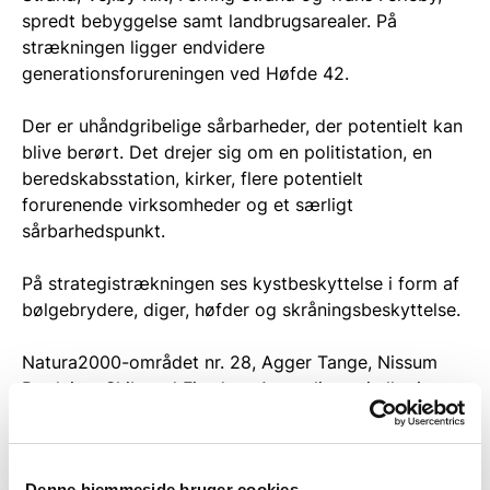
spredt bebyggelse samt landbrugsarealer. På
strækningen ligger endvidere
generationsforureningen ved Høfde 42.
Der er uhåndgribelige sårbarheder, der potentielt kan
blive berørt. Det drejer sig om en politistation, en
beredskabsstation, kirker, flere potentielt
forurenende virksomheder og et særligt
sårbarhedspunkt.
På strategistrækningen ses kystbeskyttelse i form af
bølgebrydere, diger, høfder og skråningsbeskyttelse.
Natura2000-området nr. 28, Agger Tange, Nissum
Bredning, Skibsted Fjord og Agerø ligger i eller i
nærheden af strategistrækningen. Der forefindes
beskyttet natur, §3-områder, i form af eng, hede,
mose, overdrev, strandeng og sø.
Denne hjemmeside bruger cookies