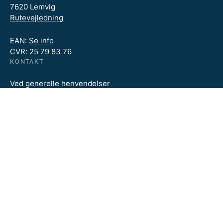
7620 Lemvig
Rutevejledning
EAN:
Se info
CVR: 25 79 83 76
KONTAKT
Ved generelle henvendelser
kan du kontakte Kystdirektoratet på:
kdi@kyst.dk
Tlf. +45 99 63 63 63
Åbningstider:
Mandag - torsdag kl. 09.00 - 14.00
Fredag kl. 09.00 - 12.00
BESØG OGSÅ
Kystdirektoratet
Miljøministeriet
Miljøstyrelsen