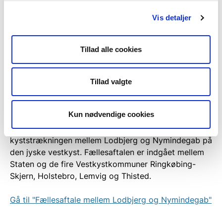
Den kombinerede risiko i forhold til både erosion og
Vis detaljer
oversvømmelse, der vil fremkomme ved et
gennembrud af klitterne, er ikke beregnet og fremgår
derfor ikke af Kystplanlægger. Den kombinerede
Tillad alle cookies
risiko vurderes at være væsentligt højere, end den
risiko, der vises for henholdsvis erosion og
oversvømmelse hver for sig.
Tillad valgte
En detaljeret analyse af strækningens stor kronisk
Kun nødvendige cookies
erosion og behovet for kystbeskyttelse er analyseret
i forbindelse med Fællesaftalen, som dækker
kyststrækningen mellem Lodbjerg og Nymindegab på
den jyske vestkyst. Fællesaftalen er indgået mellem
Staten og de fire Vestkystkommuner Ringkøbing-
Skjern, Holstebro, Lemvig og Thisted.
Gå til "Fællesaftale mellem Lodbjerg og Nymindegab"