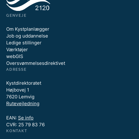
GENVEJE
Om Kystplanlægger
Job og uddannelse
Ledige stillinger
Værktøjer
webGIS
Oversvømmelsesdirektivet
ADRESSE
Kystdirektoratet
Højbovej 1
7620 Lemvig
Rutevejledning
EAN:
Se info
CVR: 25 79 83 76
KONTAKT