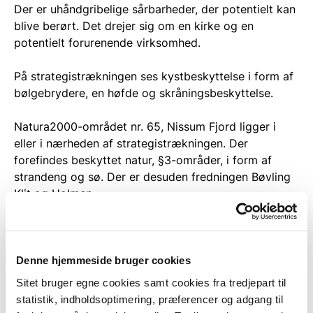
Der er uhåndgribelige sårbarheder, der potentielt kan
blive berørt. Det drejer sig om en kirke og en
potentielt forurenende virksomhed.
På strategistrækningen ses kystbeskyttelse i form af
bølgebrydere, en høfde og skråningsbeskyttelse.
Natura2000-området nr. 65, Nissum Fjord ligger i
eller i nærheden af strategistrækningen. Der
forefindes beskyttet natur, §3-områder, i form af
strandeng og sø. Der er desuden fredningen Bøvling
Klit og Holmen.
Læs mere om strategierne her
Denne hjemmeside bruger cookies
Sitet bruger egne cookies samt cookies fra tredjepart til
For erosion er der på kort sigt beregnet: Meget lav til
statistik, indholdsoptimering, præferencer og adgang til