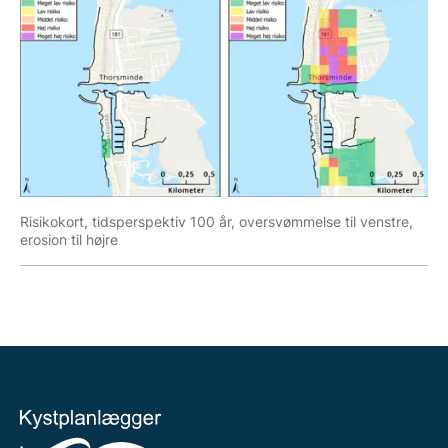
Risikokort, tidsperspektiv 100 år, oversvømmelse til venstre,
erosion til højre