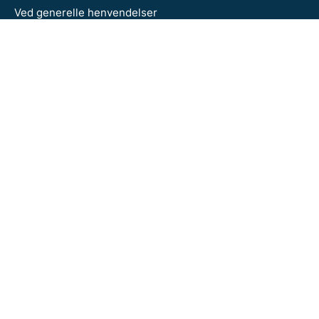
Ved generelle henvendelser
kan du kontakte Kystdirektoratet på:
kdi@kyst.dk
Tlf. +45 99 63 63 63
Åbningstider:
Mandag - torsdag kl. 09.00 - 14.00
Fredag kl. 09.00 - 12.00
BESØG OGSÅ
Kystdirektoratet
Miljøministeriet
Miljøstyrelsen
FØLG OS