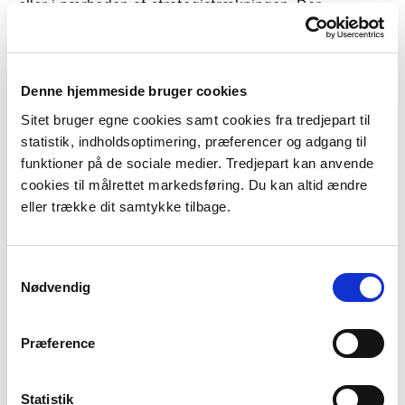
eller i nærheden af strategistrækningen. Der
forefindes beskyttet natur, §3-områder, i form af eng,
mose, overdrev, strandeng og sø. Der er desuden
fredningen Munkebo Jættestuer.
Denne hjemmeside bruger cookies
På strækningen arbejdes der med et kommunalt
Sitet bruger egne cookies samt cookies fra tredjepart til
fællesprojekt for beskyttelse af Seden Strandby.
statistik, indholdsoptimering, præferencer og adgang til
funktioner på de sociale medier. Tredjepart kan anvende
Strækningen ligger i risikoområde Odense Fjord,
cookies til målrettet markedsføring. Du kan altid ændre
udpeget efter oversvømmelsesloven i 2011. Der er
eller trække dit samtykke tilbage.
vedtaget en risikostyringsplan for området i 2015,
som skal revideres i 2021.
Samtykkevalg
Strategistrækningen er fastlagt på baggrund af det
Nødvendig
risikobillede, der generelt ses på strækningen.
Præference
Den primære udfordring er risiko i forhold til
oversvømmelse.
Statistik