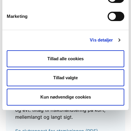
Der er for oversvømmelse beregnet meget lav risiko
til meget høj risiko på langt sigt.
Marketing
Der er for erosion beregnet meget lav risiko til meget
høj risiko på langt sigt.
Vis detaljer
Læs mere om strategierne her
Tillad alle cookies
Tillad valgte
Slutrapport for strækningen
Kun nødvendige cookies
Rapporten indeholder forslag til strategier
og evt. tiltag til risikohåndtering på kort,
mellemlangt og langt sigt.
Se slutrapport for strækningen (PDF)