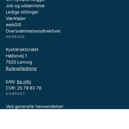
Job og uddannelse
Ledige stillinger
Værktøjer
webGIS
Oversvømmelsesdirektivet
ADRESSE
Kystdirektoratet
Højbovej 1
7620 Lemvig
Rutevejledning
EAN:
Se info
CVR: 25 79 83 76
KONTAKT
Ved generelle henvendelser
kan du kontakte Kystdirektoratet på:
kdi@kyst.dk
Tlf. +45 99 63 63 63