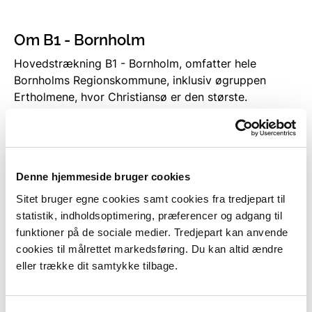
Om B1 - Bornholm
Hovedstrækning B1 - Bornholm, omfatter hele
Bornholms Regionskommune, inklusiv øgruppen
Ertholmene, hvor Christiansø er den største.
Hovedstrækningen består dels af sand- og
morænekyster på øens sydlige del, dels af store dele
klippekyst på den nordlige halvdel af øen.
Denne hjemmeside bruger cookies
Klippekysterne undergår ingen erosion.
Sitet bruger egne cookies samt cookies fra tredjepart til
Dog er der på mellemlangt sigt en vis lokal risiko for
statistik, indholdsoptimering, præferencer og adgang til
oversvømmelse og erosion ved byerne Rønne,
funktioner på de sociale medier. Tredjepart kan anvende
Arnager og Nexø. Desuden på de østvendte områder
cookies til målrettet markedsføring. Du kan altid ændre
ved Balkastranden og nord og syd for Snogebæk.
eller trække dit samtykke tilbage.
Historiske højvandshændelser