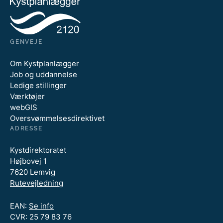
GENVEJE
Om Kystplanlægger
Job og uddannelse
Ledige stillinger
Værktøjer
webGIS
Oversvømmelsesdirektivet
ADRESSE
Kystdirektoratet
Højbovej 1
7620 Lemvig
Rutevejledning
EAN:
Se info
CVR: 25 79 83 76