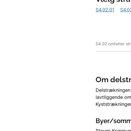
S4.02.01
S4.0
S4.02 omfatter st
Om delst
Delstrækningen 
lavtliggende om
Kyststrækninge
Byer/somm
Stevns Kommune