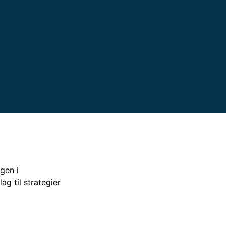
Syd
t
alster og Møn
t
st
gen i
ag til strategier