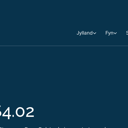
Gå til indholdet
Jylland
Fyn
Jylland
Sjælland og Øer
Fyn
J1 – Vadehavet
S1 – Sjælland, V
F1 - F
J2 – Vestkysten
S2 – Sjælland, 
F2 - F
S4.02
J3 – Nordjylland, Ve
S3 – Hovedstad