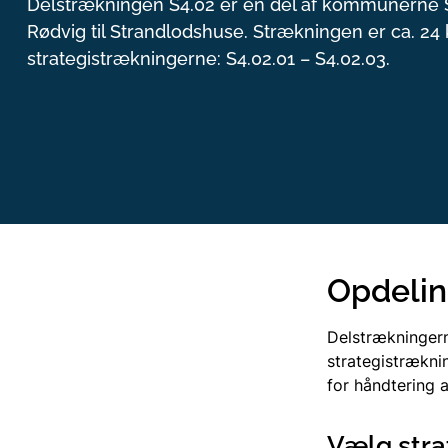
Delstrækningen S4.02 er en del af kommunerne S
Rødvig til Strandlodshuse. Strækningen er ca. 24
strategistrækningerne: S4.02.01 – S4.02.03.
Opdelin
Delstrækningern
strategistræknin
for håndtering a
Vælg stra