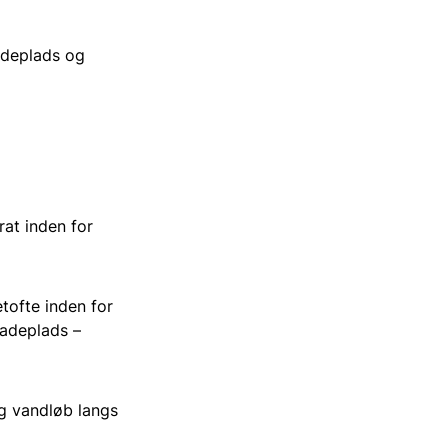
adeplads og
at inden for
ofte inden for
Ladeplads –
og vandløb langs