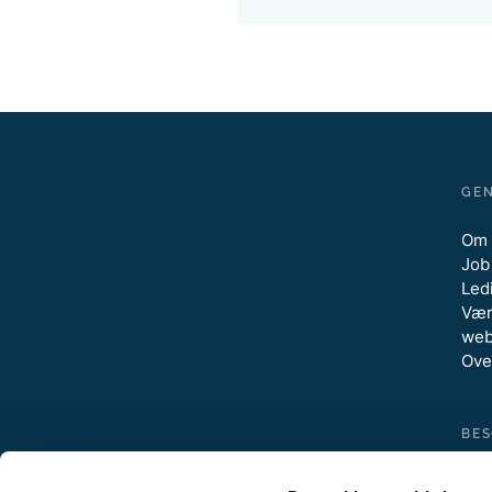
GE
Om 
Job
Ledi
Vær
web
Ove
BE
Kys