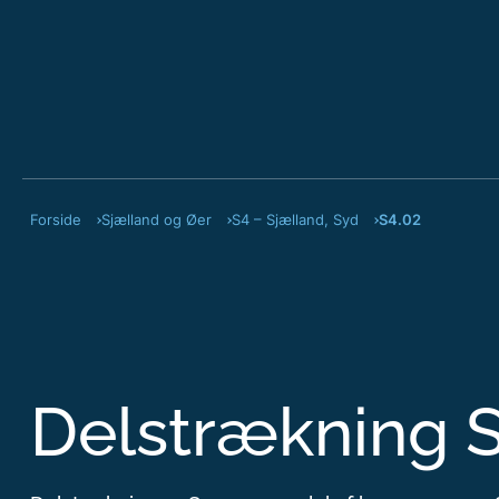
Forside
Sjælland og Øer
S4 – Sjælland, Syd
S4.02
Delstrækning 