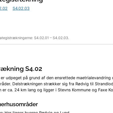
2.02
S4.02.03
rategistrækningerne: S4.02.01 – S4.02.03.
rækning S4.02
er udpeget på grund af den ensrettede maetrialevandring
råder. Delstrækningen strækker sig fra Rødvig til Strandlo
n er ca. 24 km lang og ligger i Stevns Kommune og Faxe 
erhusområder
: Her ligger byerne Rødvig og Lund.