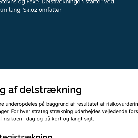
tevns og Faxe. Delstrækningen starter ved
 km lang. S4.02 omfatter
J4 – Limfjorden
S4 – Sjælland, 
J5 – Nordjylland, Øs
S5 – Lolland, F
J6 – Midtjylland, Øs
J7 – Jylland, Syd/Ø
g af delstrækning
e underopdeles på baggrund af resultatet af risikovurderin
ger. For hver strategistrækning udarbejdes vejledende forsl
f risikoen i dag og på kort og langt sigt.
tegistrækning