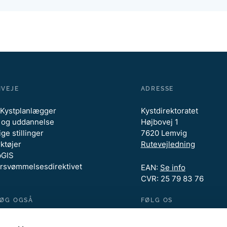
NVEJE
ADRESSE
Kystplanlægger
Kystdirektoratet
 og uddannelse
Højbovej 1
ge stillinger
7620 Lemvig
ktøjer
Rutevejledning
GIS
rsvømmelsesdirektivet
EAN:
Se info
CVR: 25 79 83 76
SØG OGSÅ
FØLG OS
tdirektoratet