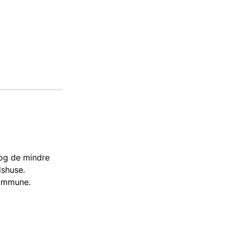
 og de mindre
dshuse.
Kommune.