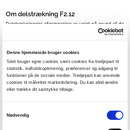
Om delstrækning F2.12
Delstrækningens afgrænsning er valgt på grund af de
store sammenhængende lavtliggende områder.
Delstrækningens afgrænsning dækker over den
sydøst-vendte kysstrækning på Thurø, samt øst-,
syd- og vest-siden af Tåsinge. På Thurø går
Denne hjemmeside bruger cookies
kyststrækningen fra Øgavl til Grasten, og i Tåsinge
Sitet bruger egne cookies samt cookies fra tredjepart til
går kyststrækningen fra Troense til nord for
statistik, indholdsoptimering, præferencer og adgang til
Skovhuse.
funktioner på de sociale medier. Tredjepart kan anvende
cookies til målrettet markedsføring. Du kan altid ændre
Byer/sommerhusområder
eller trække dit samtykke tilbage.
På Thurø ligger byerne Skovlunde og Grasten, samt
sommerhusområderne Øgavl, Smørmosen og
Samtykkevalg
Valborgs Kasse. På Tåsinge ligger byerne Troense,
Nødvendig
Nørreskov, Lunkeris, Vemmenæs, Stenodde,
Gravvænge, Stabolt, Stjovl, Skovballe, Bøgebjerg,