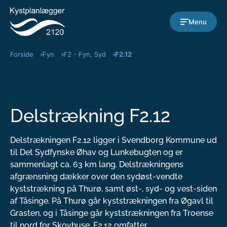
Gå til indholdet
Menu
Forside
Fyn
F2 - Fyn, Syd
F2.12
Delstrækning F2.12
Delstrækningen F2.12 ligger i Svendborg Kommune ud
til Det Sydfynske Øhav og Lunkebugten og er
sammenlagt ca. 63 km lang. Delstrækningens
afgrænsning dækker over den sydøst-vendte
kyststrækning på Thurø, samt øst-, syd- og vest-siden
af Tåsinge. På Thurø går kyststrækningen fra Øgavl til
Grasten, og i Tåsinge går kyststrækningen fra Troense
til nord for Skovhuse. F2.12 omfatter