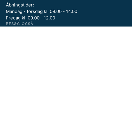
Åbningstider:
Mandag - torsdag kl. 09.00 - 14.00
Fredag kl. 09.00 - 12.00
BESØG OGSÅ
Kystdirektoratet
Miljøministeriet
Miljøstyrelsen
FØLG OS
Kystdirektoratets persondatapolitik
Tilgængelighedserklæring