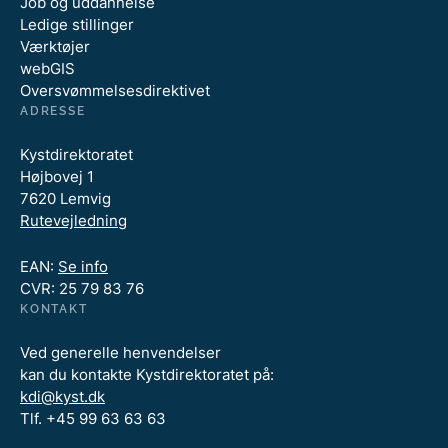
Job og uddannelse
Ledige stillinger
Værktøjer
webGIS
Oversvømmelsesdirektivet
ADRESSE
Kystdirektoratet
Højbovej 1
7620 Lemvig
Rutevejledning
EAN:
Se info
CVR: 25 79 83 76
KONTAKT
Ved generelle henvendelser
kan du kontakte Kystdirektoratet på:
kdi@kyst.dk
Tlf. +45 99 63 63 63